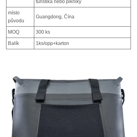
turistika nebo pikniky
místo
Guangdong, Čína
původu
MOQ
300 ks
Balík
1ks/opp+karton