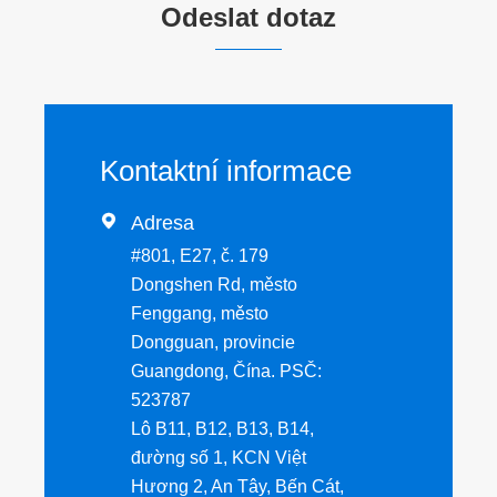
Odeslat dotaz
Kontaktní informace

Adresa
#801, E27, č. 179
Dongshen Rd, město
Fenggang, město
Dongguan, provincie
Guangdong, Čína. PSČ:
523787
Lô B11, B12, B13, B14,
đường số 1, KCN Việt
Hương 2, An Tây, Bến Cát,