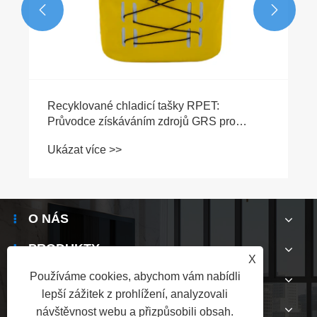


Recyklované chladicí tašky RPET:
Průvodce získáváním zdrojů GRS pro
ekologické značky 2026
Ukázat více >>
O NÁS
PRODUKTY
X
Používáme cookies, abychom vám nabídli
ZPRÁVY
lepší zážitek z prohlížení, analyzovali
KONTAKTUJTE NÁS
návštěvnost webu a přizpůsobili obsah.