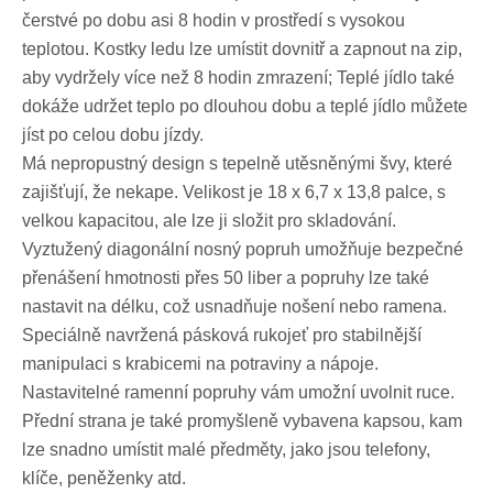
čerstvé po dobu asi 8 hodin v prostředí s vysokou
teplotou. Kostky ledu lze umístit dovnitř a zapnout na zip,
aby vydržely více než 8 hodin zmrazení; Teplé jídlo také
dokáže udržet teplo po dlouhou dobu a teplé jídlo můžete
jíst po celou dobu jízdy.
Má nepropustný design s tepelně utěsněnými švy, které
zajišťují, že nekape. Velikost je 18 x 6,7 x 13,8 palce, s
velkou kapacitou, ale lze ji složit pro skladování.
Vyztužený diagonální nosný popruh umožňuje bezpečné
přenášení hmotnosti přes 50 liber a popruhy lze také
nastavit na délku, což usnadňuje nošení nebo ramena.
Speciálně navržená pásková rukojeť pro stabilnější
manipulaci s krabicemi na potraviny a nápoje.
Nastavitelné ramenní popruhy vám umožní uvolnit ruce.
Přední strana je také promyšleně vybavena kapsou, kam
lze snadno umístit malé předměty, jako jsou telefony,
klíče, peněženky atd.