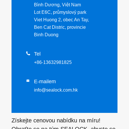
Bình Dương, Việt Nam
Lot E6C, průmyslový park
Viet Huong 2, obec An Tay,
Ben Cat Distric, provincie
Binh Duong

Tel
+86-13632981825
E-mailem

info@sealock.com.hk
Získejte cenovou nabídku na míru!
Obraťte se na tým SEALOCK, abyste se