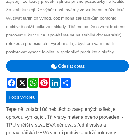
zajišťují, že každý produkt splňuje přísné požadavky na kvalitu.
Za zmínku stojí, že výběr naší továrny ve Vietnamu může také
využívat tarifních výhod, což mnoha zákazníkům pomohlo
efektivně snížit celkové náklady. Těšíme se, že s vámi budeme
pracovat ruku v ruce, spoléháme se na stabilní dodavatelský
řetězec a profesionální výrobní sílu, abychom vám mohli
poskytovat vysoce kvalitní a spolehlivé produkty a služby.
Odeslat dotaz
Facebook
X
WhatsApp
Pinterest
LinkedIn
Share
Popis výrobku
Tepelně izolační účinek těchto zateplených tašek je
opravdu vynikající. Tři vrstvy materiálového provedení -
TPU vnější vrstva, EVA pěnová střední vrstva a
potravinářská PEVA vnitřní podšívka udrží potraviny